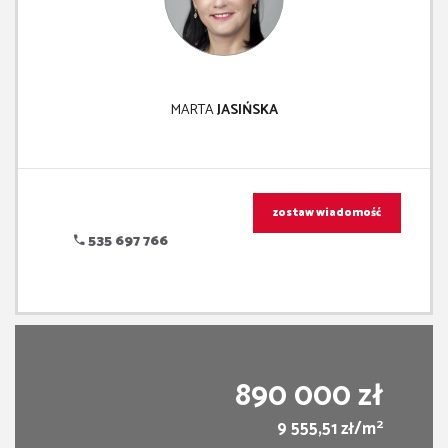
MARTA
JASIŃSKA
zostaw wiadomość
535 697 766
890 000 zł
2
9 555,51 zł/m