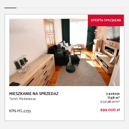
OFERTA SPECJALNA
MIESZKANIE NA SPRZEDAŻ
3 pokoje
2
77,48 m
Toruń, Mickiewicza
2
9 021,68 zł/m
699 000 zł
KPN-MS-2255