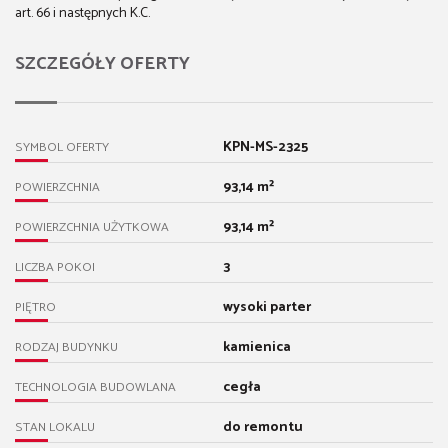
art. 66 i następnych K.C.
SZCZEGÓŁY OFERTY
KPN-MS-2325
SYMBOL OFERTY
93,14 m²
POWIERZCHNIA
93,14 m²
POWIERZCHNIA UŻYTKOWA
3
LICZBA POKOI
wysoki parter
PIĘTRO
kamienica
RODZAJ BUDYNKU
cegła
TECHNOLOGIA BUDOWLANA
do remontu
STAN LOKALU