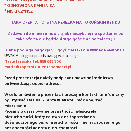
* LOKALIZACJA W SĄSIEDZTWIE STARÓWKI
* ODNOWIONA KAMIENICA
* NISKI CZYNSZ
TAKA OFERTA TO ISTNA PEREŁKA NA TORUŃSKIM RYNKU
Zadzwoń do mnie i umów się jak najszybciej na spotkanie bo
taka oferta nie będzie długo gościć na portalach ;-)
Cena podlega negocjacji , gdyż mieszkanie wymaga remontu.
UWAGA - zdjęcia przedstawiają wizualizacje
Marta Jasińska tel. 535 697 766
marta@kopernik-nieruchomosci.pl
Przed prezentacja należy podpisać umowę pośrednictwa
potwierdzając odbiór adresu.
W celu umówienia prezentacji proszę o kontakt telefoniczny
by uzyskać statusu klienta w biurze i móc obejrzeć
mieszkanie.
Prosimy o uszanowanie prywatności właściciela
nieruchomości, który celowo zlecił sprzedaż do
doświadczonego biuro nieruchomości i nie nachodzenie go
bez obecności agenta nieruchomości.