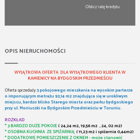
Oblicz ratę kredytu
OPIS NIERUCHOMOŚCI
WYJĄTKOWA OFERTA DLA WYJĄTKOWEGO KLIENTA W
KAMIENICY NA BYDGOSKIM PRZEDMIEŚCIU
Oferta sprzedaży
3 pokojowego mieszkania na wysokim parterze
o imponującym metrażu 93,14 m2 znajdująca się w urokliwym
miejscu, bardzo blisko Starego miasta oraz parku bydgoskiego
przy ul. Moniuszki na Bydgoskim Przedmieściu w Toruniu.
ROZKŁAD
* 3 BARDZO DUŻE POKOJE
( 24,24 m2, 19,56 m2 , 24, 02 m2)
* OSOBNA KUCHNIA ZE SPIŻARNIĄ
( 11,23 m2 i spiżarnia 0,44m2)
* DODATKOWE POMIESZCZENIE Z OKNEM - może stanowić