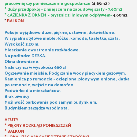
pracownię czy pomieszczenie gospodarcze
(4,69m2 )
* duży przedpokój - z miejscem na zabudowę szafy - 7,60m2
* ŁAZIENKA Z OKNEM - prysznic z liniowym odpływem-
4,60m2
*
BALKON
Pokoje wyjątkowo duże, piękne, ustawne, doświetlone.
W sypialni stylowe meble: łóżko, komoda, toaletka, szafa.
Wysokość 3,20 m.
Mieszkanie dwustronnie rozkładowe.
Na podłodze DESKA.
Okna drewniane.
Niski czynsz w wysokości 660 zł
Ogrzewanie miejskie. Podgrzanie wody piecykiem gazowym.
Kamienica po remoncie - ocieplona, piony wymienione, klatka
po remoncie, wejście na domofon.
Podwórko dla mieszkańców.
Brak piwnicy.
Możliwość parkowania pod samym budynkiem.
Budynkiem zarządza wspólnota.
ATUTY
* PIĘKNY ROZKŁĄD POMIESZCZEŃ
* BALKON