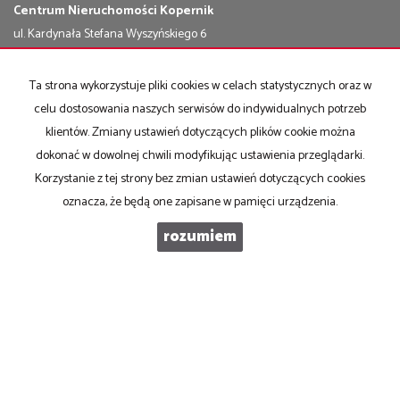
Centrum Nieruchomości Kopernik
ul. Kardynała Stefana Wyszyńskiego 6
87-100 Toruń
I piętro - od strony przychodni
Ta strona wykorzystuje pliki cookies w celach statystycznych oraz w
Godziny otwarcia: 9-17
celu dostosowania naszych serwisów do indywidualnych potrzeb
klientów. Zmiany ustawień dotyczących plików cookie można
Mieszkania
na wynajem
Domy
na wynajem
dokonać w dowolnej chwili modyfikując ustawienia przeglądarki.
Działki
na wynajem
Korzystanie z tej strony bez zmian ustawień dotyczących cookies
Lokale
na wynajem
oznacza, że będą one zapisane w pamięci urządzenia.
Hale
na wynajem
Obiekty
na wynajem
rozumiem
Mieszkania
na sprzedaż
Domy
na sprzedaż
Działki
na sprzedaż
Lokale
na sprzedaż
Hale
na sprzedaż
Obiekty
na sprzedaż
Strona główna
Kup
Sprzedaj
notatnik
Kontakt
Praca