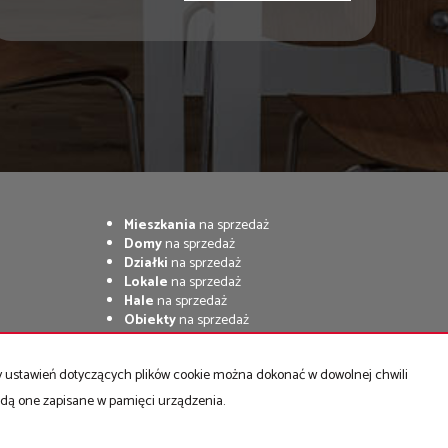
Mieszkania
na sprzedaż
Domy
na sprzedaż
Działki
na sprzedaż
Lokale
na sprzedaż
Hale
na sprzedaż
Obiekty
na sprzedaż
ny ustawień dotyczących plików cookie można dokonać w dowolnej chwili
będą one zapisane w pamięci urządzenia.