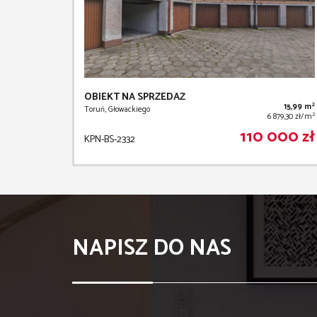
OBIEKT NA SPRZEDAŻ
2
15,99 m
Toruń, Głowackiego
2
6 879,30 zł/m
110 000 zł
KPN-BS-2332
NAPISZ DO NAS