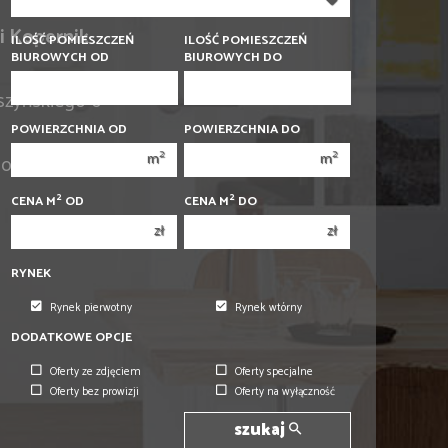
350 000 zł
350 000 zł
 Kopernik
400 000 zł
400 000 zł
ILOŚĆ POMIESZCZEŃ
ILOŚĆ POMIESZCZEŃ
BIUROWYCH OD
BIUROWYCH DO
450 000 zł
450 000 zł
szyńskiego 6
1
1
POWIERZCHNIA OD
POWIERZCHNIA DO
2
2
2
2
m
m
hodni
3
3
2
2
CENA M
OD
CENA M
DO
4
4
zł
zł
5
5
6
6
RYNEK
Rynek pierwotny
Rynek wtórny
DODATKOWE OPCJE
Oferty ze zdjęciem
Oferty specjalne
Oferty bez prowizji
Oferty na wyłączność
szukaj