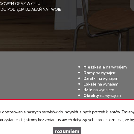
NGOWYM ORAZ W CELU
DO PODJĘCIA DZIAŁAŃ NA TWOJE
Mieszkania
na wynajem
Domy
na wynajem
Działki
na wynajem
Lokale
na wynajem
Hale
na wynajem
Obiekty
na wynajem
celu dostosowania naszych serwisów do indywidualnych potrzeb klientów. Zmia
orzystanie z tej strony bez zmian ustawień dotyczących cookies oznacza, że 
rozumiem