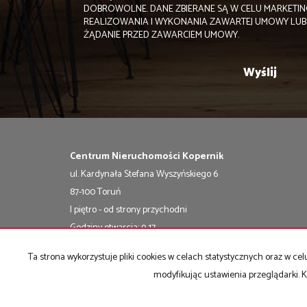
DOBROWOLNE. DANE ZBIERANE SĄ W CELU MARKETI
REALIZOWANIA I WYKONANIA ZAWARTEJ UMOWY LUB 
ŻĄDANIE PRZED ZAWARCIEM UMOWY.
Centrum Nieruchomości Kopernik
ul. Kardynała Stefana Wyszyńskiego 6
87-100 Toruń
I piętro - od strony przychodni
Godziny otwarcia: 9-17
Ta strona wykorzystuje pliki cookies w celach statystycznych oraz w 
Strona główna
Kup
Sprzedaj
notatnik
Kontakt
Praca
modyfikując ustawienia przeglądarki. K