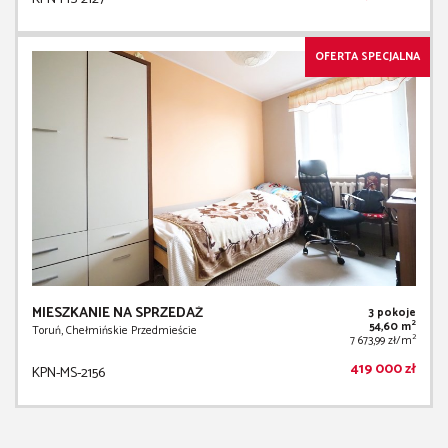
OFERTA SPECJALNA
MIESZKANIE NA SPRZEDAŻ
3 pokoje
2
54,60 m
Toruń, Chełmińskie Przedmieście
2
7 673,99 zł/m
419 000 zł
KPN-MS-2156