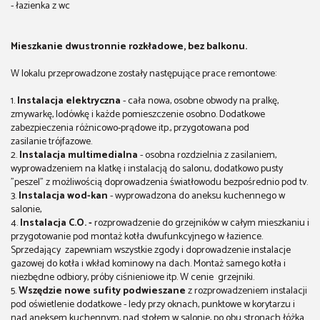
- łazienka z wc
Mieszkanie dwustronnie rozkładowe, bez balkonu.
W lokalu przeprowadzone zostały następujące prace remontowe:
1.
Instalacja elektryczna
- cała nowa, osobne obwody na pralkę,
zmywarkę, lodówkę i każde pomieszczenie osobno. Dodatkowe
zabezpieczenia różnicowo-prądowe itp., przygotowana pod
zasilanie trójfazowe.
2.
Instalacja multimedialna
- osobna rozdzielnia z zasilaniem,
wyprowadzeniem na klatkę i instalacją do salonu, dodatkowo pusty
"peszel" z możliwością doprowadzenia światłowodu bezpośrednio pod tv.
3.
Instalacja wod-kan
- wyprowadzona do aneksu kuchennego w
salonie,
4.
Instalacja C.O. -
rozprowadzenie do grzejników w całym mieszkaniu i
przygotowanie pod montaż kotła dwufunkcyjnego w łazience.
Sprzedający zapewniam wszystkie zgody i doprowadzenie instalacje
gazowej do kotła i wkład kominowy na dach. Montaż samego kotła i
niezbędne odbiory, próby ciśnieniowe itp. W cenie grzejniki.
5.
Wszędzie nowe sufity podwieszane
z rozprowadzeniem instalacji
pod oświetlenie dodatkowe - ledy przy oknach, punktowe w korytarzu i
nad aneksem kuchennym, nad stołem w salonie, po obu stronach łóżka