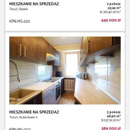
MIESZKANIE NA SPRZEDAŻ
2 pokoje
2
43,24 m
Toruń, Stawki
2
10 291,40 zł/m
445 000 zł
KPN-MS-2121
MIESZKANIE NA SPRZEDAŻ
3 pokoje
2
48,40 m
Toruń, Rubinkowo II
2
8 037,19 zł/m
389 000 zł
KPN-MS-2127