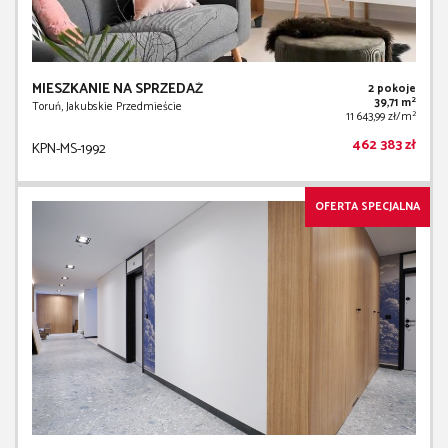
MIESZKANIE NA SPRZEDAŻ
2 pokoje
2
39,71 m
Toruń, Jakubskie Przedmieście
2
11 643,99 zł/m
462 383 zł
KPN-MS-1992
OFERTA SPECJALNA