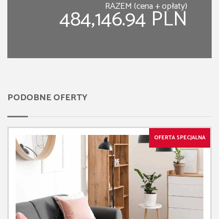
RAZEM (cena + opłaty)
484,146.94 PLN
PODOBNE OFERTY
OFERTA SPECJALNA