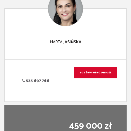
MARTA
JASIŃSKA
zostaw wiadomość
535 697 766
459 000 zł