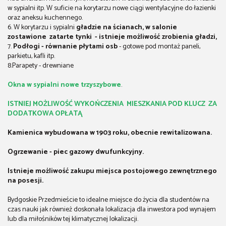
w sypialni itp. W suficie na korytarzu nowe ciągi wentylacyjne do łazienki
oraz aneksu kuchennego.
6. W korytarzu i sypialni
gładzie na ścianach, w salonie
zostawione zatarte tynki - istnieje możliwość zrobienia gładzi,
7.
Podłogi - równanie płytami osb
- gotowe pod montaż paneli,
parkietu, kafli itp.
8.Parapety - drewniane
Okna w sypialni nowe trzyszybowe
.
ISTNIEJ MOŻLIWOŚĆ WYKOŃCZENIA MIESZKANIA POD KLUCZ ZA
DODATKOWA OPŁATĄ
Kamienica wybudowana w 1903 roku, obecnie rewitalizowana.
Ogrzewanie - piec gazowy dwufunkcyjny.
Istnieje możliwość zakupu miejsca postojowego zewnętrznego
na posesji.
Bydgoskie Przedmieście to idealne miejsce do życia dla studentów na
czas nauki jak również doskonała lokalizacja dla inwestora pod wynajem
lub dla miłośników tej klimatycznej lokalizacji.