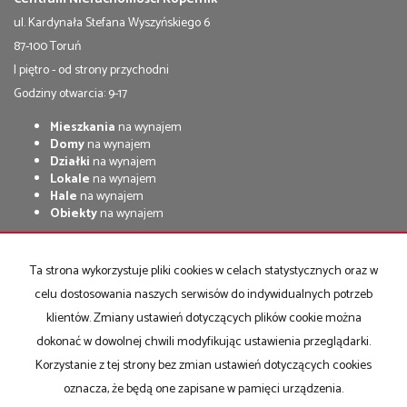
ul. Kardynała Stefana Wyszyńskiego 6
87-100 Toruń
I piętro - od strony przychodni
Godziny otwarcia: 9-17
Mieszkania
na wynajem
Domy
na wynajem
Działki
na wynajem
Lokale
na wynajem
Hale
na wynajem
Obiekty
na wynajem
Mieszkania
na sprzedaż
Domy
na sprzedaż
Ta strona wykorzystuje pliki cookies w celach statystycznych oraz w
Działki
na sprzedaż
celu dostosowania naszych serwisów do indywidualnych potrzeb
Lokale
na sprzedaż
Hale
na sprzedaż
klientów. Zmiany ustawień dotyczących plików cookie można
Obiekty
na sprzedaż
dokonać w dowolnej chwili modyfikując ustawienia przeglądarki.
Korzystanie z tej strony bez zmian ustawień dotyczących cookies
Strona główna
Kup
Sprzedaj
notatnik
Kontakt
Praca
oznacza, że będą one zapisane w pamięci urządzenia.