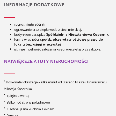
INFORMACJE DODATKOWE
czynsz: około
7
0
0 zł
,
ogrzewanie oraz ciepła woda z sieci miejskiej,
budynkiem zarządza
Spółdzielnia Mieszkaniowa Kopernik
,
forma własności:
spółdzielcze własnościowe prawo do
lokalu bez księgi wieczystej
,
istnieje możliwość założenia księgi wieczystej przy zakupie.
NAJWIĘKSZE ATUTY NIERUCHOMOŚCI
* Doskonała lokalizacja – kilka minut od Starego Miasta i Uniwersytetu
Mikołaja Kopernika
* 1 piętro z windą
* Balkon od strony południowej
* Osobna, jasna kuchnia z oknem