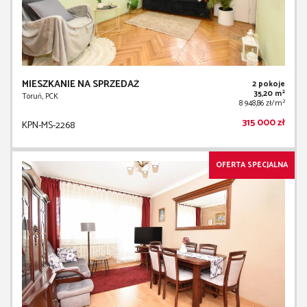
MIESZKANIE NA SPRZEDAŻ
2 pokoje
2
35,20 m
Toruń, PCK
2
8 948,86 zł/m
315 000 zł
KPN-MS-2268
OFERTA SPECJALNA