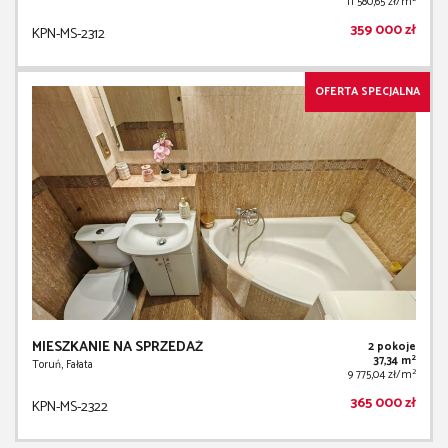
11 580,65 zł/m
359 000 zł
KPN-MS-2312
OFERTA SPECJALNA
MIESZKANIE NA SPRZEDAŻ
2 pokoje
2
37,34 m
Toruń, Fałata
2
9 775,04 zł/m
365 000 zł
KPN-MS-2322