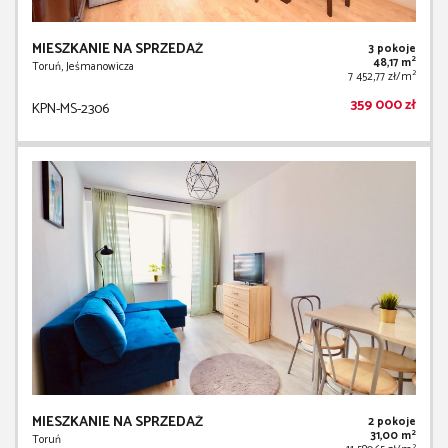
MIESZKANIE NA SPRZEDAŻ
3 pokoje
2
48,17 m
Toruń, Jeśmanowicza
2
7 452,77 zł/m
359 000 zł
KPN-MS-2306
MIESZKANIE NA SPRZEDAŻ
2 pokoje
2
31,00 m
Toruń
2