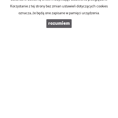
Korzystanie z tej strony bez zmian ustawień dotyczących cookies
WIADOMOŚĆ
oznacza, że będą one zapisane w pamięci urządzenia.
rozumiem
WYRAŻAM ZGODĘ NA PRZETWARZANIE PODANYCH PRZEZE MNIE
DANYCH OSOBOWYCH. ADMINISTRATOREM DANYCH JEST
CENTRUM NIERUCHOMOŚCI KOPERNIK. MAM PRAWO DOSTĘPU DO
SWOICH DANYCH I ICH POPRAWIANIA. PODANIE DANYCH JEST
DOBROWOLNE. DANE ZBIERANE SĄ W CELU MARKETINGOWYM
ORAZ W CELU REALIZOWANIA I WYKONANIA ZAWARTEJ UMOWY
LUB DO PODJĘCIA DZIAŁAŃ NA TWOJE ŻĄDANIE PRZED
ZAWARCIEM UMOWY.