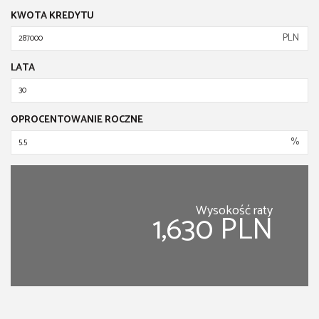
KWOTA KREDYTU
PLN
LATA
OPROCENTOWANIE ROCZNE
%
Wysokość raty
1,630 PLN