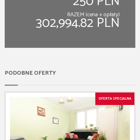
250 PLN
RAZEM (cena + opłaty)
302,994.82 PLN
PODOBNE OFERTY
OFERTA SPECJALNA