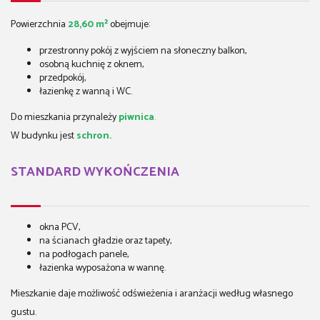
Powierzchnia
28,60 m²
obejmuje:
przestronny pokój z wyjściem na słoneczny balkon,
osobną kuchnię z oknem,
przedpokój,
łazienkę z wanną i WC.
Do mieszkania przynależy
piwnica
.
W budynku jest
schron.
STANDARD WYKOŃCZENIA
okna PCV,
na ścianach gładzie oraz tapety,
na podłogach panele,
łazienka wyposażona w wannę.
Mieszkanie daje możliwość odświeżenia i aranżacji według własnego
gustu.