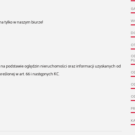
G
W
a tylko w naszym biurze!
D
O
O
PU
st na podstawie oględzin nieruchomości oraz informacji uzyskanych od
OD
kreślonej w art. 66 i następnych KC.
OD
OD
P
KA