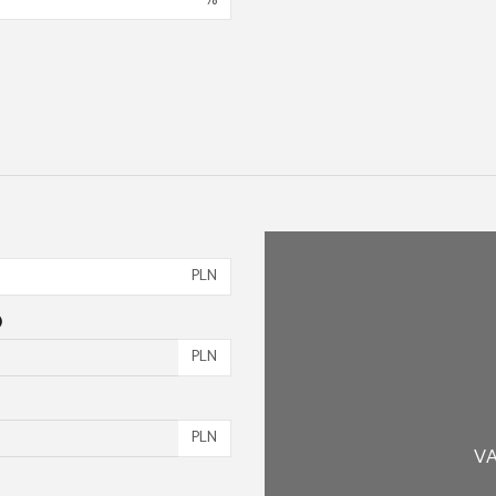
%
PLN
)
PLN
PLN
VA