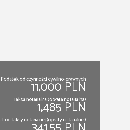
Podatek od czynności cywilno-prawnych
11,000 PLN
Taksa notarialna (opłata notarialna)
1,485 PLN
T od taksy notarialnej (opłaty notarialnej)
341.55 PLN