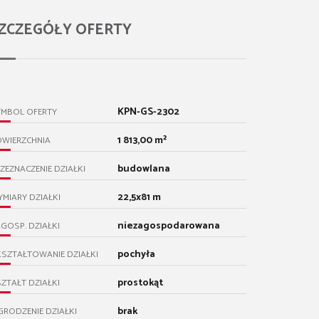
ZCZEGÓŁY OFERTY
KPN-GS-2302
YMBOL OFERTY
1 813,00 m²
OWIERZCHNIA
budowlana
ZEZNACZENIE DZIAŁKI
22,5x81 m
MIARY DZIAŁKI
niezagospodarowana
GOSP. DZIAŁKI
pochyła
SZTAŁTOWANIE DZIAŁKI
prostokąt
ZTAŁT DZIAŁKI
brak
RODZENIE DZIAŁKI