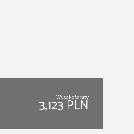
Wysokość raty
3,123 PLN