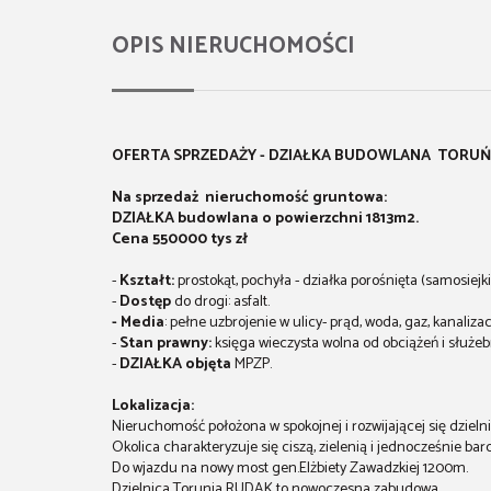
OPIS NIERUCHOMOŚCI
OFERTA SPRZEDAŻY - DZIAŁKA BUDOWLANA TORUŃ
Na sprzedaż nieruchomość gruntowa:
DZIAŁKA budowlana o powierzchni 1813m2.
Cena 550000 tys zł
-
Kształt:
prostokąt, pochyła - działka porośnięta (samosiejki
-
Dostęp
do drogi: asfalt.
- Media
: pełne uzbrojenie w ulicy- prąd, woda, gaz, kanalizac
-
Stan prawny:
księga wieczysta wolna od obciążeń i służeb
-
DZIAŁKA objęta
MPZP.
Lokalizacja:
Nieruchomość położona w spokojnej i rozwijającej się dziel
Okolica charakteryzuje się ciszą, zielenią i jednocześnie b
Do wjazdu na nowy most gen.Elżbiety Zawadzkiej 1200m.
Dzielnica Torunia RUDAK to nowoczesna zabudowa.