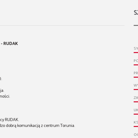
S
 - RUDAK
S
P
PR
).
WY
ja.
ności.
ZA
UK
nicy RUDAK.
KS
ardzo dobrą komunikacją z centrum Torunia.
OG