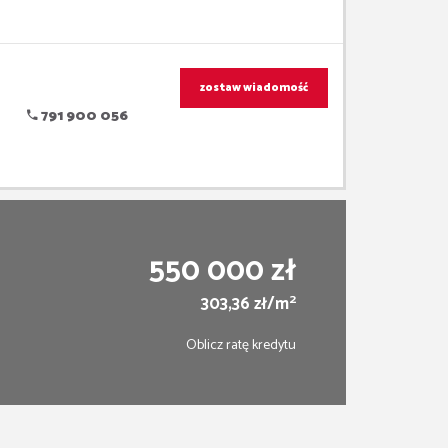
zostaw wiadomość
791 900 056
550 000 zł
2
303,36 zł/m
Oblicz ratę kredytu