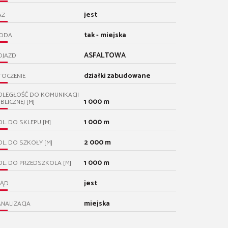
jest
AZ
tak - miejska
ODA
ASFALTOWA
OJAZD
działki zabudowane
TOCZENIE
DLEGŁOŚĆ DO KOMUNIKACJI
1 000 m
BLICZNEJ [M]
1 000 m
L. DO SKLEPU [M]
2 000 m
L. DO SZKOŁY [M]
1 000 m
L. DO PRZEDSZKOLA [M]
jest
RĄD
miejska
NALIZACJA