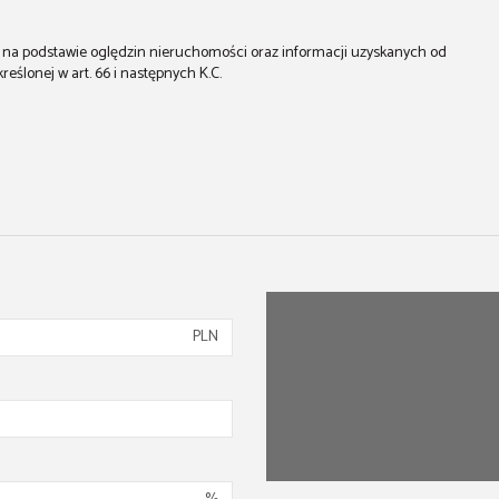
st na podstawie oględzin nieruchomości oraz informacji uzyskanych od
kreślonej w art. 66 i następnych K.C.
PLN