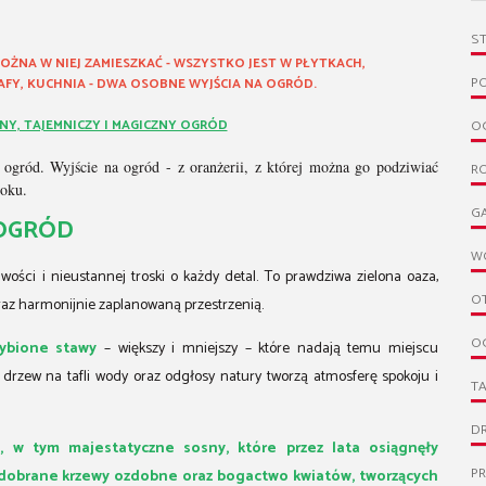
S
MOŻNA W NIEJ ZAMIESZKAĆ - WSZYSTKO JEST W PŁYTKACH,
PO
ZAFY, KUCHNIA - DWA OSOBNE WYJŚCIA NA OGRÓD.
KNY, TAJEMNICZY I MAGICZNY OGRÓD
OG
 ogród. Wyjście na ogród - z oranżerii, z której można go podziwiać
R
roku.
G
OGRÓD
W
iwości i nieustannej troski o każdy detal. To prawdziwa zielona oaza,
O
raz harmonijnie zaplanowaną przestrzenią.
O
rybione stawy
– większy i mniejszy – które nadają temu miejscu
 drzew na tafli wody oraz odgłosy natury tworzą atmosferę spokoju i
T
D
, w tym majestatyczne sosny, które przez lata osiągnęły
P
e dobrane krzewy ozdobne oraz bogactwo kwiatów, tworzących