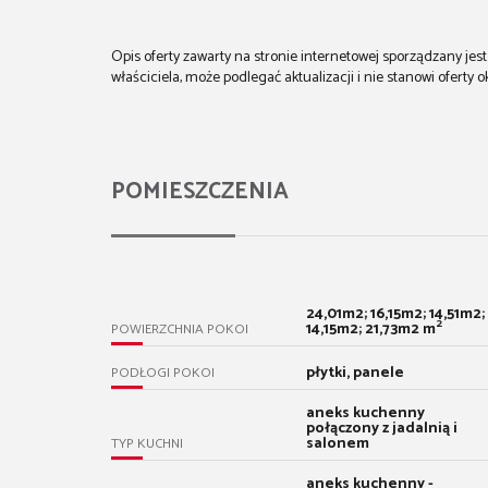
Opis oferty zawarty na stronie internetowej sporządzany je
właściciela, może podlegać aktualizacji i nie stanowi oferty o
POMIESZCZENIA
24,01m2; 16,15m2; 14,51m2;
2
14,15m2; 21,73m2 m
POWIERZCHNIA POKOI
płytki, panele
PODŁOGI POKOI
aneks kuchenny
połączony z jadalnią i
salonem
TYP KUCHNI
aneks kuchenny -