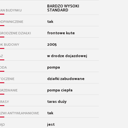
BARDZO WYSOKI
STANDARD
TAN BUDYNKU
tak
DPIWNICZENIE
frontowe kute
RODZENIE DZIAŁKI
2005
OK BUDOWY
w drodze dojazdowej
AZ
pompa
ODA
działki zabudowane
TOCZENIE
pompa ciepła
GRZEWANIE
taras duży
ARASY
tak
RZWI ANTYWŁAMANIOWE
jest
RĄD