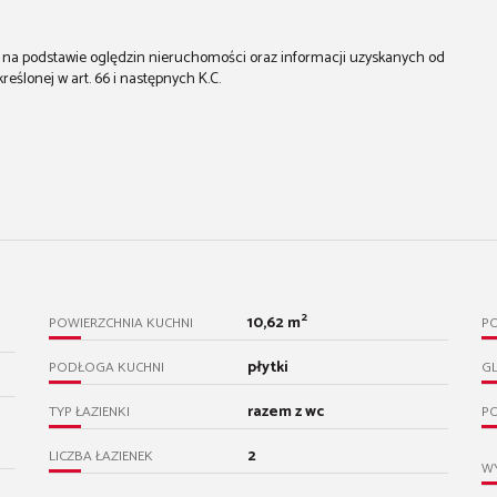
st na podstawie oględzin nieruchomości oraz informacji uzyskanych od
kreślonej w art. 66 i następnych K.C.
2
10,62 m
POWIERZCHNIA KUCHNI
PO
płytki
PODŁOGA KUCHNI
GL
razem z wc
TYP ŁAZIENKI
PO
2
LICZBA ŁAZIENEK
WY