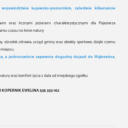
województwie kujawsko-pomorskim, zaledwie kilkanaście
ami oraz licznymi jeziorami charakterystycznymi dla Pojezierza
niu czasu na łonie natury.
epy, ośrodek zdrowia, urząd gminy oraz obiekty sportowe, dzięki czemu
 miejscu.
iska, a jednocześnie zapewnia dogodny dojazd do Wąbrzeźna,
atury oraz komfort życia z dala od miejskiego zgiełku.
KOPERNIK EWELINA 535 333 162