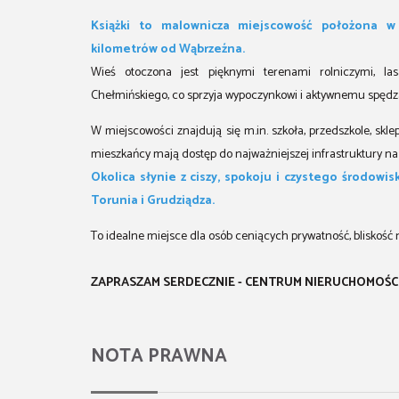
Książki to malownicza miejscowość położona w 
kilometrów od Wąbrzeźna.
Wieś otoczona jest pięknymi terenami rolniczymi, las
Chełmińskiego, co sprzyja wypoczynkowi i aktywnemu spędza
W miejscowości znajdują się m.in. szkoła, przedszkole, skl
mieszkańcy mają dostęp do najważniejszej infrastruktury na
Okolica słynie z ciszy, spokoju i czystego środow
Torunia i Grudziądza.
To idealne miejsce dla osób ceniących prywatność, bliskość n
ZAPRASZAM SERDECZNIE - CENTRUM NIERUCHOMOŚCI 
NOTA PRAWNA