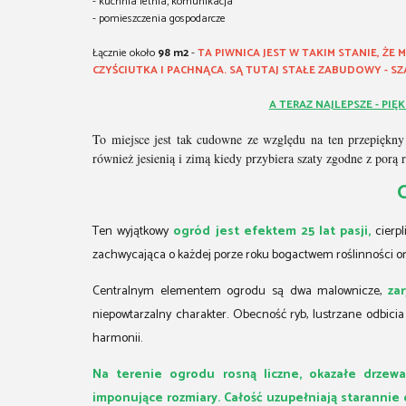
- kuchnia letnia, komunikacja
- pomieszczenia gospodarcze
Łącznie około
98 m2
-
TA PIWNICA JEST W TAKIM STANIE, ŻE 
CZYŚCIUTKA I PACHNĄCA. SĄ TUTAJ STAŁE ZABUDOWY - S
A TERAZ NAJLEPSZE - PIĘ
To miejsce jest tak cudowne ze względu na ten przepiękny
również jesienią i zimą kiedy przybiera szaty zgodne z porą 
Ten wyjątkowy
ogród jest efektem 25 lat pasji,
cierpl
zachwycająca o każdej porze roku bogactwem roślinności o
Centralnym elementem ogrodu są dwa malownicze,
za
niepowtarzalny charakter. Obecność ryb, lustrzane odbicia
harmonii.
Na terenie ogrodu rosną liczne, okazałe drzewa
imponujące rozmiary. Całość uzupełniają staranni