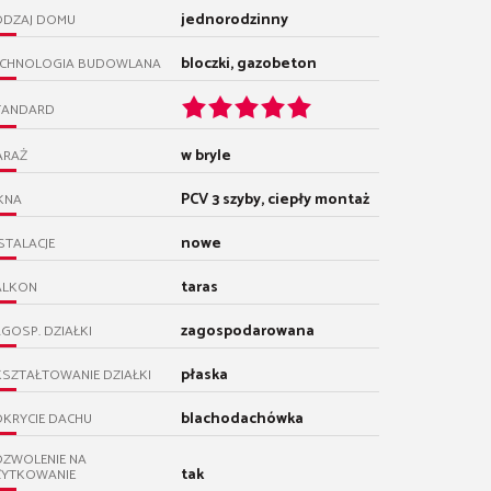
jednorodzinny
ODZAJ DOMU
bloczki, gazobeton
ECHNOLOGIA BUDOWLANA
TANDARD
w bryle
ARAŻ
PCV 3 szyby, ciepły montaż
KNA
nowe
STALACJE
taras
ALKON
zagospodarowana
GOSP. DZIAŁKI
płaska
SZTAŁTOWANIE DZIAŁKI
blachodachówka
KRYCIE DACHU
OZWOLENIE NA
tak
ŻYTKOWANIE