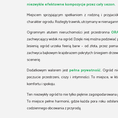
niezwykle efektowne kompozycje przez cały sezon.
Miejscem sprzyjającym spotkaniom z rodziną i przyjació
charakter ogrodu. Rozległy trawnik, utrzymany w nienaganny
Ogromnym atutem nieruchomości jest przestronna
ORA
zachwycający widok na ogród. Dzięki niej można podziwiać pi
Jesienią ogród urzeka feerią barw – od złota, przez poma
zachwyca bajkowym krajobrazem pokrytych śniegiem drzew,
scenerię.
Dodatkowym walorem jest
pełna prywatność.
Ogród nie
poczucie przestrzeni, ciszy i intymności. To miejsce, w k
komfortu i spokoju.
Ten niezwykły ogród to nie tylko pięknie zagospodarowana pr
To miejsce pełne harmonii, gdzie każda pora roku odsłan
codziennego obcowania z przyrodą.