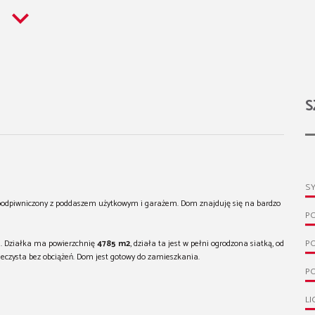
S
S
 podpiwniczony z poddaszem użytkowym i garażem. Dom znajduję się na bardzo
P
.
P
 Działka ma powierzchnię
4
785 m2
, działa ta jest w pełni ogrodzona siatką, od
wieczysta bez obciążeń. Dom jest gotowy do zamieszkania.
PO
LI