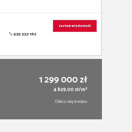
zostaw wiadomość
535 333 162
1 299 000 zł
2
4 829,00 zł/m
Oblicz ratę kredytu