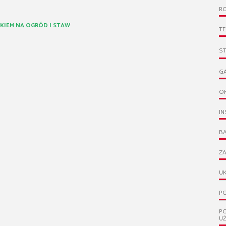
R
KIEM NA OGRÓD I STAW
T
S
G
O
IN
B
ZA
UK
PO
P
U