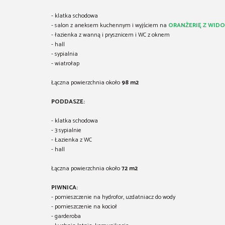
- klatka schodowa
- salon z aneksem kuchennym i wyjściem na
ORANŻERIĘ Z WIDO
- łazienka z wanną i prysznicem i WC z oknem
- hall
- sypialnia
- wiatrołap
Łączna powierzchnia około
98 m2
PODDASZE:
- klatka schodowa
- 3 sypialnie
- Łazienka z WC
- hall
Łączna powierzchnia około
72 m2
PIWNICA:
- pomieszczenie na hydrofor, uzdatniacz do wody
- pomieszczenie na kocioł
- garderoba