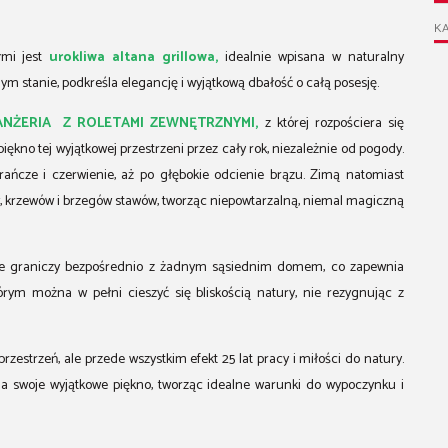
KA
łmi jest
urokliwa altana grillowa,
idealnie wpisana w naturalny
m stanie, podkreśla elegancję i wyjątkową dbałość o całą posesję.
NŻERIA Z ROLETAMI ZEWNĘTRZNYMI,
z której rozpościera się
ękno tej wyjątkowej przestrzeni przez cały rok, niezależnie od pogody.
rańcze i czerwienie, aż po głębokie odcienie brązu. Zimą natomiast
 krzewów i brzegów stawów, tworząc niepowtarzalną, niemal magiczną
 graniczy bezpośrednio z żadnym sąsiednim domem, co zapewnia
tórym można w pełni cieszyć się bliskością natury, nie rezygnując z
zestrzeń, ale przede wszystkim efekt 25 lat pracy i miłości do natury.
ia swoje wyjątkowe piękno, tworząc idealne warunki do wypoczynku i