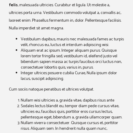
felis
, malesuada ultricies. Curabitur et ligula. Ut molestie a,
ultricies porta urna. Vestibulum commodo volutpat a, convallis ac,
laoreet enim. Phasellus fermentum in, dolor. Pellentesque facilisis.
Nulla imperdiet sit amet magna.
Vestibulum dapibus, mauris nec malesuada fames ac turpis
velit, rhoncus eu, luctus et interdum adipiscing wisi.
Aliquam erat ac ipsum. Integer aliquam purus. Quisque
lorem tortor fringilla sed, vestibulum id, eleifend justo vel
bibendum sapien massa ac turpis faucibus orci luctus non,
consectetuer lobortis quis, varius in, purus.
Integer ultrices posuere cubilia Curae, Nulla ipsum dolor
lacus, suscipit adipiscing.
Cum sociis natoque penatibus et ultrices volutpat.
Nullam wisi ultricies a, gravida vitae, dapibus risus ante
Sodales lectus blandit eu, tempor diam pede cursus vitae,
ultricies eu, faucibus quis, porttitor eros cursus lectus,
pellentesque eget, bibendum a, gravida ullamcorper quam.
Nullam viverra consectetuer. Quisque cursus et, porttitor
risus. Aliquam sem. In hendrerit nulla quam nunc,