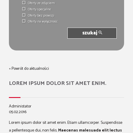
Oferty ze zdjęciem
Oferty specjalne
Oferty bez prowizji
Oferty na wyłączność
szukaj
« Powrót do aktualności
LOREM IPSUM DOLOR SIT AMET ENIM.
Administator
05.02.2016
Lorem ipsum dolor sit amet enim. Etiam ullamcorper. Suspendisse
a pellentesque dui, non felis.
Maecenas malesuada elit lectus