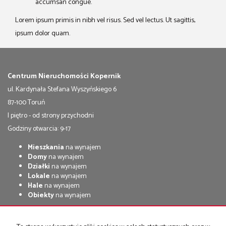
accumsan congue.
Lorem ipsum primis in nibh vel risus. Sed vel lectus. Ut sagittis,
ipsum dolor quam.
Centrum Nieruchomości Kopernik
ul. Kardynała Stefana Wyszyńskiego 6
87-100 Toruń
I piętro - od strony przychodni
Godziny otwarcia: 9-17
Mieszkania
na wynajem
Domy
na wynajem
Działki
na wynajem
Lokale
na wynajem
Hale
na wynajem
Obiekty
na wynajem
Mieszkania
na sprzedaż
Domy
na sprzedaż