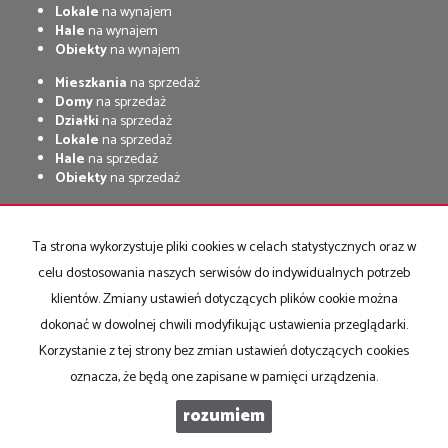
Lokale
na wynajem
Hale
na wynajem
Obiekty
na wynajem
Mieszkania
na sprzedaż
Domy
na sprzedaż
Działki
na sprzedaż
Lokale
na sprzedaż
Hale
na sprzedaż
Obiekty
na sprzedaż
Strona główna
Kup
Sprzedaj
notatnik
Kontakt
Praca
Ta strona wykorzystuje pliki cookies w celach statystycznych oraz w
celu dostosowania naszych serwisów do indywidualnych potrzeb
Centrum Nieruchomości Kopernik
Program dla biur nieruchomości
Galactica Virgo
2026
klientów. Zmiany ustawień dotyczących plików cookie można
dokonać w dowolnej chwili modyfikując ustawienia przeglądarki.
Korzystanie z tej strony bez zmian ustawień dotyczących cookies
oznacza, że będą one zapisane w pamięci urządzenia.
rozumiem