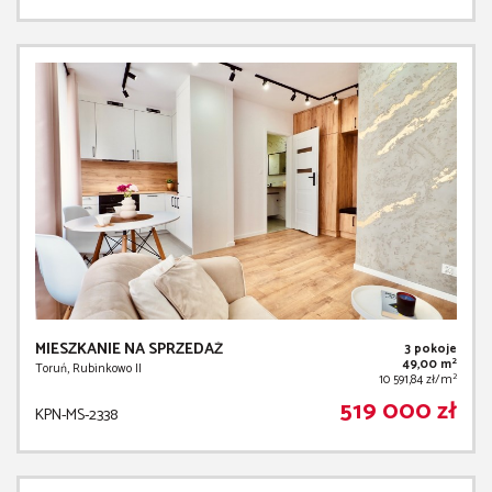
MIESZKANIE NA SPRZEDAŻ
3 pokoje
2
49,00 m
Toruń, Rubinkowo II
2
10 591,84 zł/m
519 000 zł
KPN-MS-2338