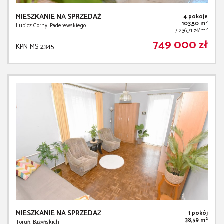
MIESZKANIE NA SPRZEDAŻ
4 pokoje
2
103,50 m
Lubicz Górny, Paderewskiego
2
7 236,71 zł/m
749 000 zł
KPN-MS-2345
MIESZKANIE NA SPRZEDAŻ
1 pokój
2
38,59 m
Toruń, Bażyńskich