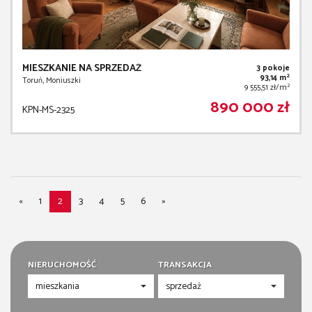
MIESZKANIE NA SPRZEDAŻ
3 pokoje
2
93,14 m
Toruń, Moniuszki
2
9 555,51 zł/m
890 000 zł
KPN-MS-2325
«
1
2
3
4
5
6
»
NIERUCHOMOŚĆ
TRANSAKCJA