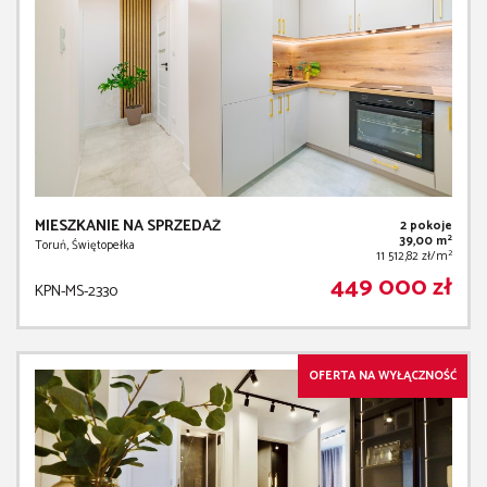
MIESZKANIE NA SPRZEDAŻ
2 pokoje
2
39,00 m
Toruń, Świętopełka
2
11 512,82 zł/m
449 000 zł
KPN-MS-2330
OFERTA NA WYŁĄCZNOŚĆ