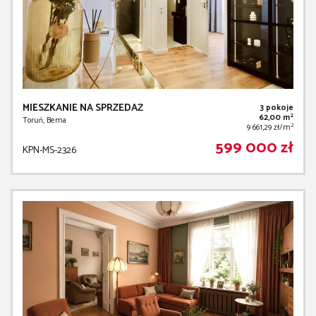
MIESZKANIE NA SPRZEDAŻ
3 pokoje
2
62,00 m
Toruń, Bema
2
9 661,29 zł/m
599 000 zł
KPN-MS-2326