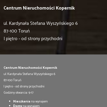
Centrum Nieruchomości Kopernik
ul. Kardynała Stefana Wyszyńskiego 6
87-100 Toruń
I piętro - od strony przychodni
Centrum Nieruchomości Kopernik
ul. Kardynała Stefana Wyszyńskiego 6
87-100 Toruń
I piętro - od strony przychodni
Godziny otwarcia: 9-17
Mieszkania
na wynajem
Domy
na wynajem