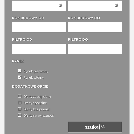
zł
zł
5 pokoi
5 pokoi
6 pokoi
6 pokoi
ROK BUDOWY OD
ROK BUDOWY DO
PIĘTRO OD
PIĘTRO DO
RYNEK
Rynek pierwotny
Rynek wtórny
DODATKOWE OPCJE
Oferty ze zdjęciem
Oferty specjalne
Oferty bez prowizji
Oferty na wyłączność
szukaj