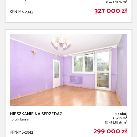
2
8 473,70 zł/m
327 000 zł
KPN-MS-2343
MIESZKANIE NA SPRZEDAŻ
1 pokój
2
28,60 m
Toruń, Bema
2
10 454,55 zł/m
299 000 zł
KPN-MS-2342