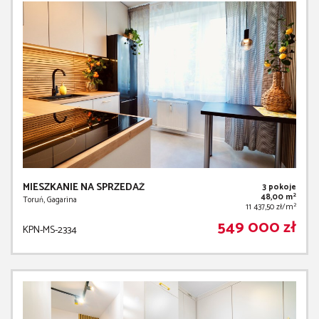
MIESZKANIE NA SPRZEDAŻ
3 pokoje
2
48,00 m
Toruń, Gagarina
2
11 437,50 zł/m
549 000 zł
KPN-MS-2334