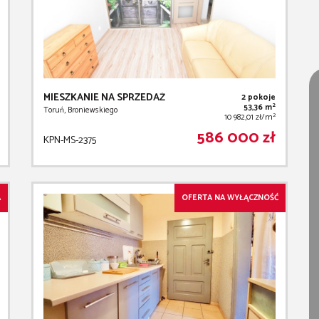
MIESZKANIE NA SPRZEDAŻ
2 pokoje
2
53,36 m
Toruń, Broniewskiego
2
10 982,01 zł/m
586 000 zł
KPN-MS-2375
A
OFERTA NA WYŁĄCZNOŚĆ