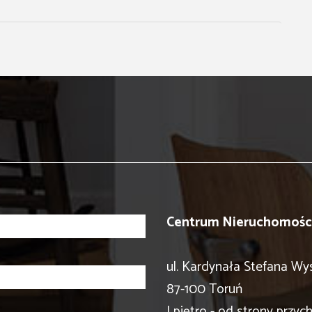
Centrum Nieruchomości
ul. Kardynała Stefana Wy
87-100 Toruń
I piętro - od strony przyc