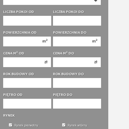
350 000 zł
350 000 zł
400 000 zł
400 000 zł
LICZBA POKOI OD
LICZBA POKOI DO
450 000 zł
450 000 zł
1 pokój
1 pokój
POWIERZCHNIA OD
POWIERZCHNIA DO
2 pokoje
2 pokoje
2
2
m
m
3 pokoje
3 pokoje
2
2
CENA M
OD
CENA M
DO
4 pokoje
4 pokoje
zł
zł
5 pokoi
5 pokoi
6 pokoi
6 pokoi
ROK BUDOWY OD
ROK BUDOWY DO
PIĘTRO OD
PIĘTRO DO
RYNEK
Rynek pierwotny
Rynek wtórny