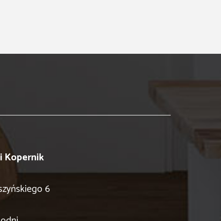
 Kopernik
szyńskiego 6
hodni