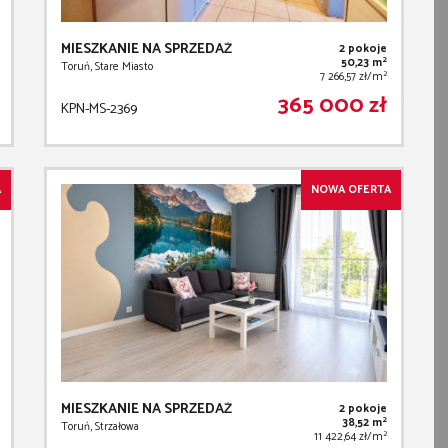
MIESZKANIE NA SPRZEDAŻ
2 pokoje
2
50,23 m
Toruń, Stare Miasto
2
7 266,57 zł/m
365 000 zł
KPN-MS-2369
A
NOWA OFERTA
MIESZKANIE NA SPRZEDAŻ
2 pokoje
2
38,52 m
Toruń, Strzałowa
2
11 422,64 zł/m