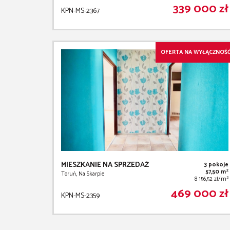
339 000 zł
KPN-MS-2367
OFERTA NA WYŁĄCZNOŚ
MIESZKANIE NA SPRZEDAŻ
3 pokoje
2
57,50 m
Toruń, Na Skarpie
2
8 156,52 zł/m
469 000 zł
KPN-MS-2359