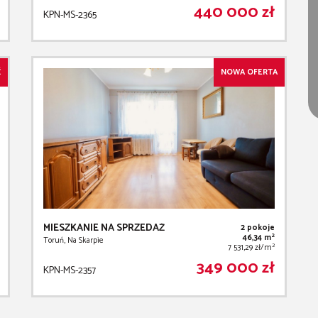
440 000 zł
KPN-MS-2365
Ć
NOWA OFERTA
MIESZKANIE NA SPRZEDAŻ
2 pokoje
2
46,34 m
Toruń, Na Skarpie
2
7 531,29 zł/m
349 000 zł
KPN-MS-2357