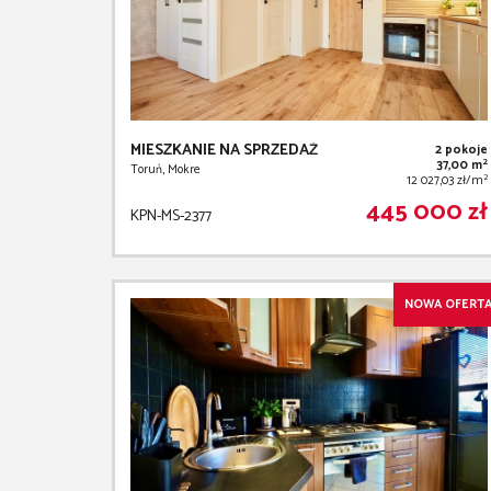
MIESZKANIE NA SPRZEDAŻ
2 pokoje
2
37,00 m
Toruń, Mokre
2
12 027,03 zł/m
445 000 zł
KPN-MS-2377
NOWA OFERT