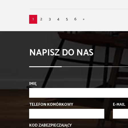
1
2
3
4
5
6
»
NAPISZ DO NAS
IMIĘ
TELEFON KOMÓRKOWY
E-MAIL
KOD ZABEZPIECZAJĄCY