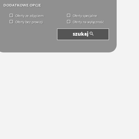
DODATKOWE OPCJE
Oferty ze zdjęciem
Oferty specjalne
Oferty bez prowizji
Oferty na wyłączność
szukaj