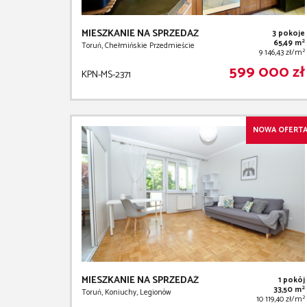
MIESZKANIE NA SPRZEDAŻ
3 pokoje
2
65,49 m
Toruń, Chełmińskie Przedmieście
2
9 146,43 zł/m
599 000 zł
KPN-MS-2371
NOWA OFERT
MIESZKANIE NA SPRZEDAŻ
1 pokój
2
33,50 m
Toruń, Koniuchy, Legionów
2
10 119,40 zł/m